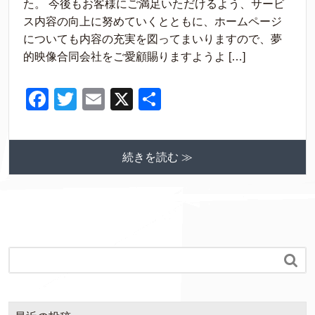
た。 今後もお客様にご満足いただけるよう、サービ
e
er
ス内容の向上に努めていくとともに、ホームページ
b
についても内容の充実を図ってまいりますので、夢
的映像合同会社をご愛顧賜りますようよ […]
o
o
F
T
E
X
共
k
a
wi
m
有
c
tt
ail
続きを読む ≫
e
er
b
o
o
k
