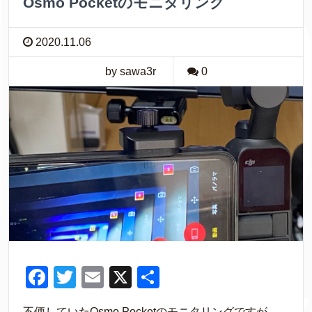
b
Osmo Pocketのモニタリング
o
o
k
2020.11.06
o
k
by sawa3r
0
F
T
E
X
共
a
wi
m
有
不便していたOsmo Pocketのモニタリングですが、