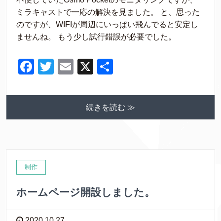
c
tt
ail
ミラキャストで一応の解決を見ました。 と、思った
e
er
のですが、WIFIが周辺にいっぱい飛んでると安定し
b
ませんね。 もう少し試行錯誤が必要でした。
o
F
T
E
X
共
o
a
wi
m
有
k
c
tt
ail
続きを読む ≫
e
er
b
o
o
制作
k
ホームページ開設しました。
2020.10.27