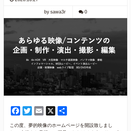
by sawa3r
0
F
T
E
X
共
a
wi
m
有
この度、夢的映像のホームページを開設致しまし
c
tt
ail