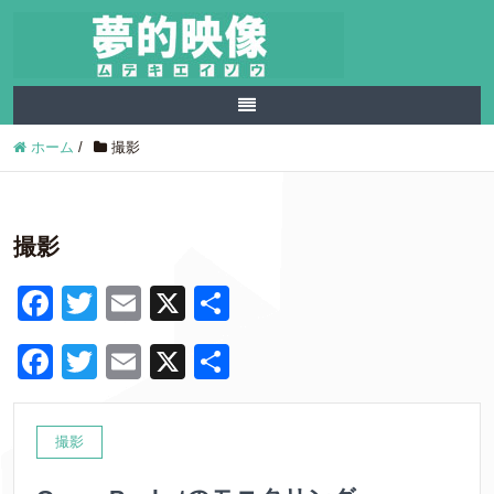
ホーム
/
撮影
撮影
F
T
E
X
共
a
wi
m
有
F
T
E
X
共
c
tt
ail
a
wi
m
有
e
er
c
tt
ail
b
撮影
e
er
o