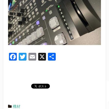
o
o
k
F
T
E
X
共
a
wi
m
有
c
tt
ail
e
er
b
o
o
機材