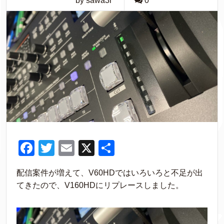
by sawa3r
0
F
T
E
X
共
a
wi
m
有
配信案件が増えて、V60HDではいろいろと不足が出
c
tt
ail
てきたので、V160HDにリプレースしました。
e
er
b