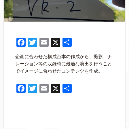
F
T
E
X
共
a
wi
m
有
企画に合わせた構成台本の作成から、撮影、ナ
c
tt
ail
レーション等の収録時に最適な演出を行うこと
e
er
でイメージに合わせたコンテンツを作成。
b
o
F
T
E
X
共
o
a
wi
m
有
k
c
tt
ail
e
er
b