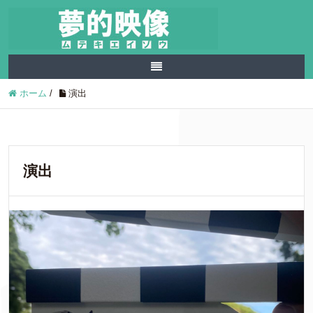
ホーム
/
演出
演出