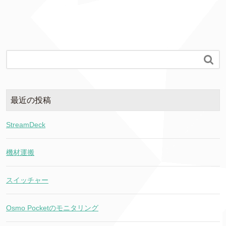
o
o
k

最近の投稿
StreamDeck
機材運搬
スイッチャー
Osmo Pocketのモニタリング